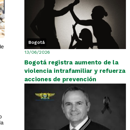
Bogotá
de
13/06/2026
Bogotá registra aumento de la
violencia intrafamiliar y refuerza
acciones de prevención
o
la