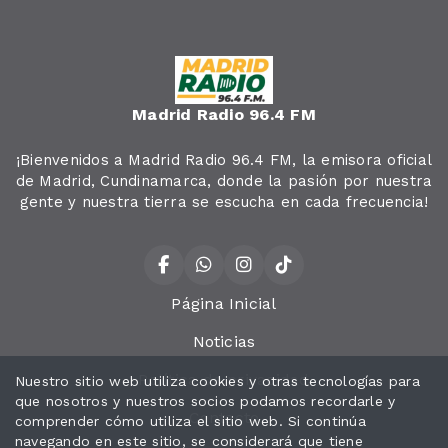
Durante más de 12 años, se ha desempeñado como
docente académico. Además, con 6 años de
experiencia en el sector público de carrera
administrativa.
Madrid Radio 96.4 FM
Líder social y comunitario, sindicalista, defensor de
derechos laborales, podcaster, apasionado por la
¡Bienvenidos a Madrid Radio 96.4 FM, la emisora oficial
comunicación digital, amante de la lectura y padre
de Madrid, Cundinamarca, donde la pasión por nuestra
ejemplar, siempre comprometido con inspirar a
gente y nuestra tierra se escucha en cada frecuencia!
quienes lo rodean.
Página Inicial
Noticias
Política de privacidad
Nuestro sitio web utiliza cookies y otras tecnologías para
que nosotros y nuestros socios podamos recordarle y
Contacto
comprender cómo utiliza el sitio web. Si continúa
navegando en este sitio, se considerará que tiene