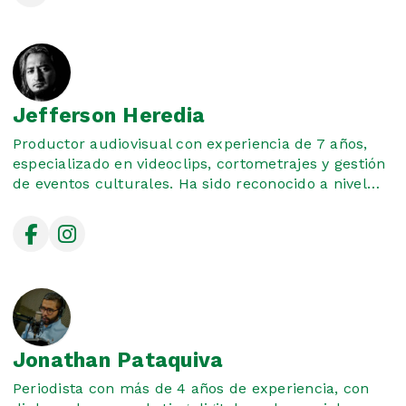
desde cortometrajes, videoclips, videos
institucionales corporativos. Así mismo, he
trabajado como actor de películas colombianas
dentro de ellas, "Los Azucenos", *, dirigida por Alex
Boresof, donde desarrollé mi primer papel
Jefferson Heredia
protagónico, he trabajado en series de gran
renombre para canales nacionales y plataformas
Productor audiovisual con experiencia de 7 años,
Streaming.
especializado en videoclips, cortometrajes y gestión
de eventos culturales. Ha sido reconocido a nivel
nacional por su trabajo en Sangre Derramada y su
cortometraje Sentencia de Muerte, que fue
seleccionado en el Bogotá Horror Film Festival 2022.
Con trayectoria en festivales de música, prensa y
radio.
Jonathan Pataquiva
Periodista con más de 4 años de experiencia, con