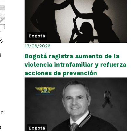
Bogotá
%
13/06/2026
Bogotá registra aumento de la
i
violencia intrafamiliar y refuerza
acciones de prevención
do
o
Bogotá