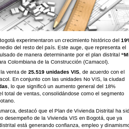
ogotá experimentaron un crecimiento histórico del
19
edio del resto del país. Este auge, que representa el
pulsado de manera determinante por el plan distrital
“M
mara Colombiana de la Construcción (Camacol).
 la venta de
25.519 unidades VIS
, de acuerdo con el
ol. En conjunto con las unidades No VIS, la ciudad
das
, lo que significó un aumento general del 18%
l total de ventas, consolidándose como el segmento
gotano.
arca, destacó que el Plan de Vivienda Distrital ha si
tivo desempeño de la Vivienda VIS en Bogotá, que ya
distrital está generando confianza, empleo y dinamism