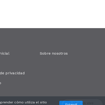
nicial
Sobre nosotros
 de privacidad
o
render cómo utiliza el sitio
Desarrollado por
Chat en vivo
Entendí