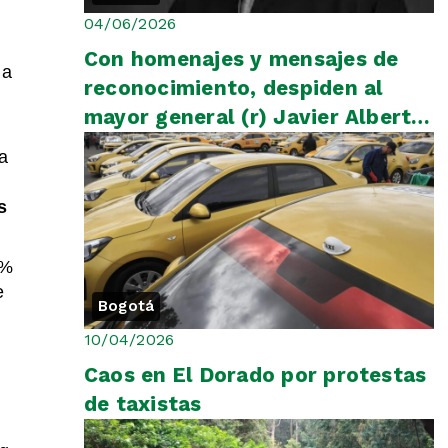
04/06/2026
Con homenajes y mensajes de
la
reconocimiento, despiden al
mayor general (r) Javier Alberto
Ayala Amaya
na
s
3%
e
Bogotá
10/04/2026
Caos en El Dorado por protestas
de taxistas