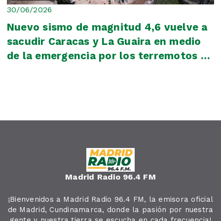
30/06/2026
Nuevo sismo de magnitud 4,6 vuelve a
sacudir Caracas y La Guaira en medio
de la emergencia por los terremotos en
Vene...
Madrid Radio 96.4 FM
¡Bienvenidos a Madrid Radio 96.4 FM, la emisora oficial
de Madrid, Cundinamarca, donde la pasión por nuestra
gente y nuestra tierra se escucha en cada frecuencia!