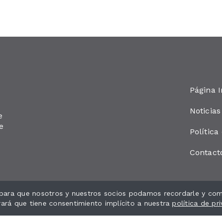
Página I
Noticias
e
e
Política
Contact
s para que nosotros y nuestros socios podamos recordarle y comp
rará que tiene consentimiento implícito a nuestra
política de pr