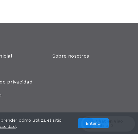
nicial
Sobre nosotros
 de privacidad
o
render cómo utiliza el sitio
Desarrollado por
Chat en vivo
Entendí
Online:
0
ivacidad
.
Entrar