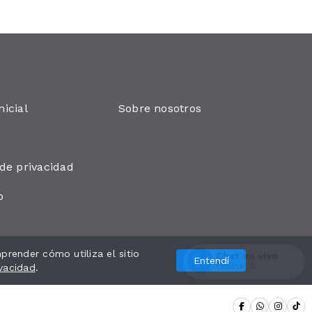
nicial
Sobre nosotros
 de privacidad
o
render cómo utiliza el sitio
Desarrollado por
Chat en vivo
Entendí
Online:
0
ivacidad
.
Entrar