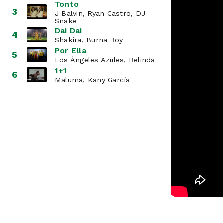
Tonto
3
J Balvin, Ryan Castro, DJ
Snake
Dai Dai
4
Shakira, Burna Boy
Por Ella
5
Los Ángeles Azules, Belinda
1+1
6
Maluma, Kany García