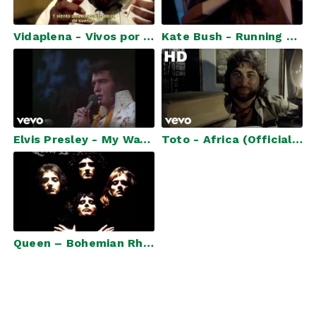
Vidaplena - Vivos por Dentro (Alive Inside) Subs. en español
Kate Bush - Running Up That Hill - Live on Wogan 1985
Elvis Presley - My Way (Aloha From Hawaii, Live in Honolulu, 1973)
Toto - Africa (Official HD Video)
Queen – Bohemian Rhapsody (Official Video Remastered)